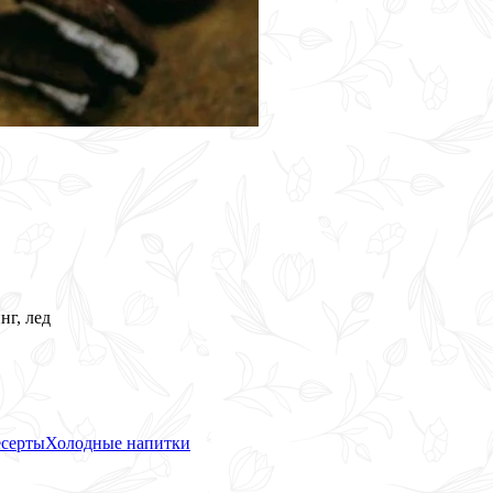
нг, лед
серты
Холодные напитки