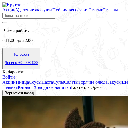
Акции
Удаление аккаунта
Публичная оферта
Статьи
Отзывы
Время работы
с 11:00 до 22:00
Телефон
Ленина 69: 906-600
Хабаровск
Войти
Акции
Пицца
Соусы
Паста
Супы
Салаты
Горячие блюда
Закуски
Де
Главная
Каталог
Холодные напитки
Коктейль Орео
Вернуться назад