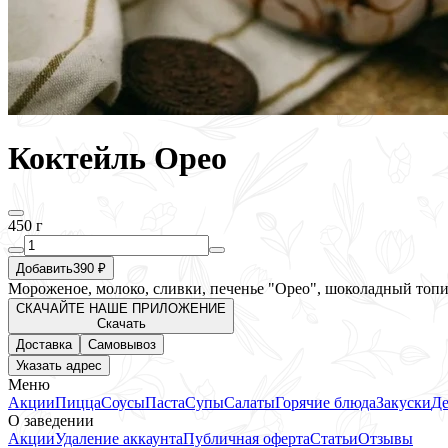
Коктейль Орео
450 г
Добавить
390 ₽
Мороженое, молоко, сливки, печенье "Орео", шоколадный топи
СКАЧАЙТЕ НАШЕ ПРИЛОЖЕНИЕ
Скачать
Доставка
Самовывоз
Указать адрес
Меню
Акции
Пицца
Соусы
Паста
Супы
Салаты
Горячие блюда
Закуски
Де
О заведении
Акции
Удаление аккаунта
Публичная оферта
Статьи
Отзывы