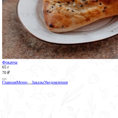
Фокачча
65 г
70 ₽
Главная
Меню
Заказы
Уведомления