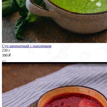
Суп шпинатный с цыпленком
230 г
390 ₽