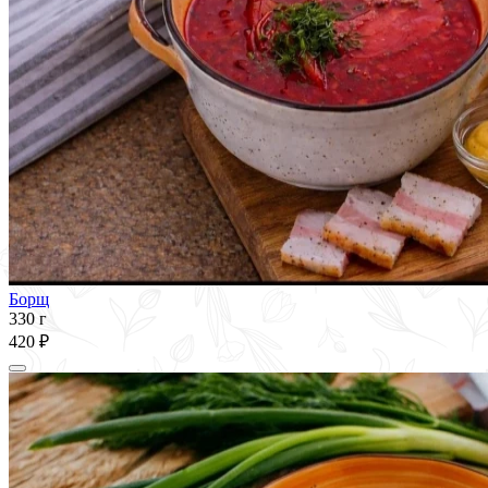
Борщ
330 г
420 ₽