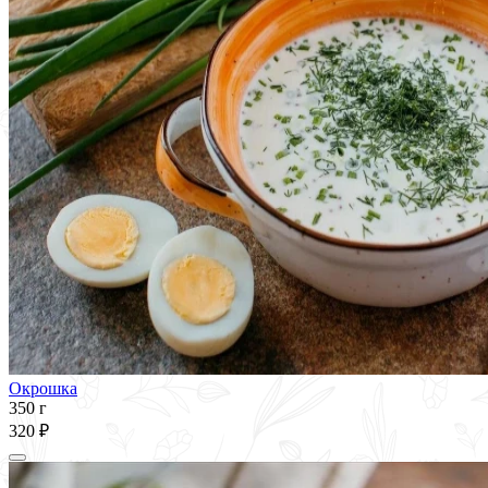
Окрошка
350 г
320 ₽