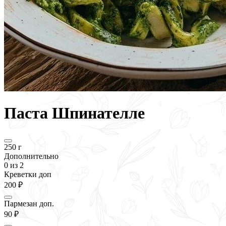
Паста Шпинателле
250 г
Дополнительно
0
из 2
Креветки доп
200 ₽
Пармезан доп.
90 ₽