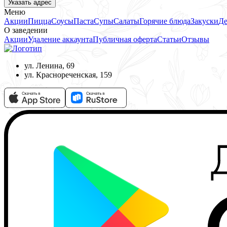
Указать адрес
Меню
Акции
Пицца
Соусы
Паста
Супы
Салаты
Горячие блюда
Закуски
Де
О заведении
Акции
Удаление аккаунта
Публичная оферта
Статьи
Отзывы
ул. Ленина, 69
ул. Краснореченская, 159