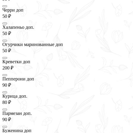
Черри доп
50 ₽
Халапеньо доп.
50 ₽
Огурчики маринованные доп
50 ₽
Креветки доп
200 ₽
Пепперони доп
90 ₽
Курица доп.
80 ₽
Пармезан доп.
90 ₽
Буженина доп