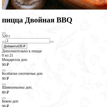
пицца Двойная BBQ
520 г
Добавить
635 ₽
Дополнительно к пицце
0
из 21
Моцарелла доп.
90 ₽
Колбаски охотничьи доп
90 ₽
Шампиньоны доп.
80 ₽
Бекон доп
90 ₽