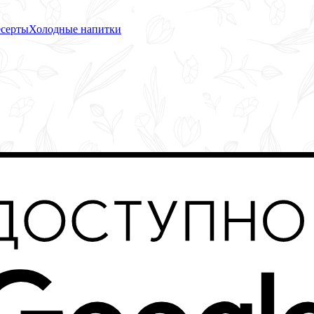
серты
Холодные напитки