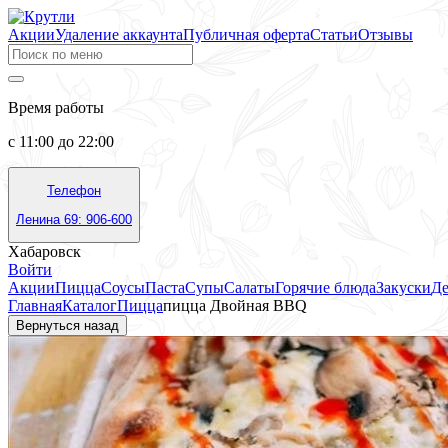
Акции
Удаление аккаунта
Публичная оферта
Статьи
Отзывы
Время работы
с 11:00 до 22:00
Телефон
Ленина 69: 906-600
Хабаровск
Войти
Акции
Пицца
Соусы
Паста
Супы
Салаты
Горячие блюда
Закуски
Де
Главная
Каталог
Пицца
пицца Двойная BBQ
Вернуться назад