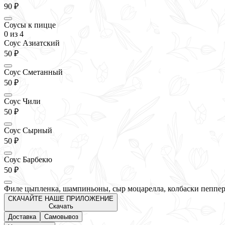
90 ₽
Соусы к пицце
0
из 4
Соус Азиатский
50 ₽
Соус Сметанный
50 ₽
Соус Чили
50 ₽
Соус Сырный
50 ₽
Соус Барбекю
50 ₽
Филе цыпленка, шампиньоны, сыр моцарелла, колбаски пепперо
СКАЧАЙТЕ НАШЕ ПРИЛОЖЕНИЕ
Скачать
Доставка
Самовывоз